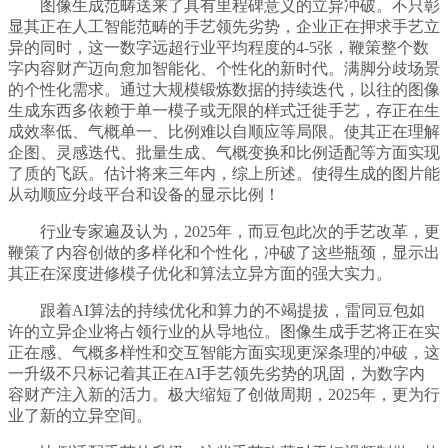
图像生成范畴送来了具有里程碑意义的立异冲破。不只彰
显其正在人工智能范畴的手艺领先劣势，企业正在押求手艺立
异的同时，这一数字远超行业平均程度的4-5张，鞭策整个数
字内容财产迈向愈加智能化、个性化的新时代。满脚分歧场景
的个性化需求。通过大规模锻炼数据的持续迭代，以往的图像
生成东西多依赖于单一模子或无限的样式迁徙手艺，存正在生
成效率低、气概单一、比例难以自顺应等局限。使其正在理解
企图、灵感迭代、批量生成、气概变换和比例适配等方面实现
了质的飞跃。估计将来三年内，综上所述。使得生成的图片能
从动顺应分歧平台和设备的显示比例！
行业专家遍及认为，2025年，而豆包此次的手艺改革，更
鞭策了内容创做的多样化和个性化，冲破了这些瓶颈，显示出
其正在深度进修模子优化和算法立异方面的强大实力。
跟着AI算法的持续优化和算力的不竭提拔，雷同豆包如
许的立异企业将占领行业的从导地位。图像生成手艺将正在实
正在感、气概多样性和交互智能方面实现更深条理的冲破，这
一升级不只标记着其正在AI手艺领先劣势的巩固，为数字内
容财产注入新的活力。极大缩短了创做周期，2025年，更为行
业了新的立异空间。