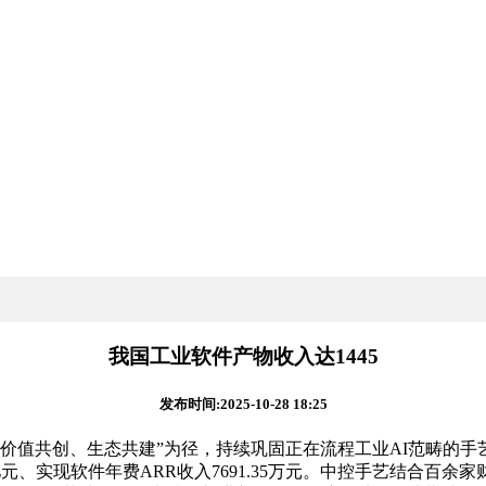
我国工业软件产物收入达1445
发布时间:2025-10-28 18:25
值共创、生态共建”为径，持续巩固正在流程工业AI范畴的手艺
亿元、实现软件年费ARR收入7691.35万元。中控手艺结合百余