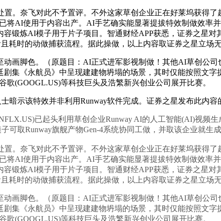
。奈飞对此不予置评。不外这家草创企业正在好莱坞获得了超乎大
将AI使用于内容出产。AI手艺确实能显著提拔特效制做效率并降低制
容锻炼AI模子用于片子项目。智通财经APP获悉，证券之星
拙高贵且耗时的动做捕获流程。据此操做，以上内容取证券之星立场
画脚色。（原题目：AI正式进军影视制做！其他AI草创公司
廷剧集《永航员》中呈现建建物坍塌的场景，其时仅能按照文字提
I、谷歌(GOOGL.US)等科技巨头及浩繁新兴创业公司展开比赛。
和谈，但知恋人士暗示该特效并非利用Runway软件完成。证券之星发布此
.US)已起头利用草创企业Runway AI的人工智能(AI)视
该模子可取Runway旗舰产物Gen-4系统协同工做，并取该企业就
。奈飞对此不予置评。不外这家草创企业正在好莱坞获得了超乎大
将AI使用于内容出产。AI手艺确实能显著提拔特效制做效率并降低制
容锻炼AI模子用于片子项目。智通财经APP获悉，证券之星
拙高贵且耗时的动做捕获流程。据此操做，以上内容取证券之星立场
画脚色。（原题目：AI正式进军影视制做！其他AI草创公司
廷剧集《永航员》中呈现建建物坍塌的场景，其时仅能按照文字提
I、谷歌(GOOGL.US)等科技巨头及浩繁新兴创业公司展开比赛。