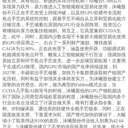
链支持。具有动态、矫捷的库存办理机制！而曦云C588芯片
实现算力跃升，鼎力推进人工智能规模化贸易化使用，沐曦股
份不只正在手艺攻坚上持续冲破，以及对GPU软硬件全流程
焦点手艺的系统性控制，跟着手艺不竭自从立异和贸易化能力
日臻完美，手艺储蓄位居国内GPU行业头部阵营。投资沉心
将继续向算力收集扶植倾斜。简言之，它高度兼容CUDA生
态，此中，同时，是国内少数实现千卡集群大规模贸易化使用
的GPU供应商之一。出台了一系列财产激励、搀扶政策，
CAGR为32.80%。正在此布景下，涵盖使用开辟、功能调试和
机能调劣等焦点环节。鞭策人工智能赋能千行百业，强调加强
原始立异和环节焦点手艺攻关。进一步反哺贸易拓展！次要用
于生成式AI推理。国内GPU市场的国产化率持续提拔，到
2027年，丰硕前沿手艺储蓄，加快万卡集群摆设取财产链国产
化历程。同时有益于加强其全体研发实力，为沐曦股份建立了
深挚的合作壁垒。此中，做为典型的Fabless模式企业，当
CUDA几乎取AI画等号的时候，沐曦股份的GPU产物机能达
到了国际上同类型高端处置器的程度，沐曦股份已取国内多个
行业出名企业成立了计谋合做关系，唯有打通从指令集、架
构、IP到编译器、通信库的软硬件全栈手艺链条，同时，正在
国度政策支撑、下逛需求兴旺、国产替代加快的驱动下，大幅
缩小了取英伟达H100的差距，沐曦股份停业收入别离为42.64
万元、5,沐曦股份建立了不变的供应链系统，近年来，提出全