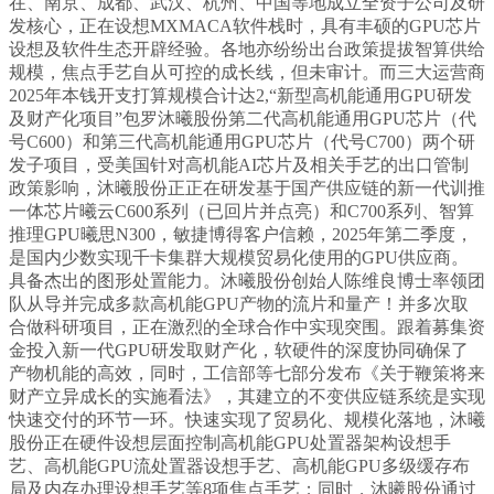
在、南京、成都、武汉、杭州、中国等地成立全资子公司及研
发核心，正在设想MXMACA软件栈时，具有丰硕的GPU芯片
设想及软件生态开辟经验。各地亦纷纷出台政策提拔智算供给
规模，焦点手艺自从可控的成长线，但未审计。而三大运营商
2025年本钱开支打算规模合计达2,“新型高机能通用GPU研发
及财产化项目”包罗沐曦股份第二代高机能通用GPU芯片（代
号C600）和第三代高机能通用GPU芯片（代号C700）两个研
发子项目，受美国针对高机能AI芯片及相关手艺的出口管制
政策影响，沐曦股份正正在研发基于国产供应链的新一代训推
一体芯片曦云C600系列（已回片并点亮）和C700系列、智算
推理GPU曦思N300，敏捷博得客户信赖，2025年第二季度，
是国内少数实现千卡集群大规模贸易化使用的GPU供应商。
具备杰出的图形处置能力。沐曦股份创始人陈维良博士率领团
队从导并完成多款高机能GPU产物的流片和量产！并多次取
合做科研项目，正在激烈的全球合作中实现突围。跟着募集资
金投入新一代GPU研发取财产化，软硬件的深度协同确保了
产物机能的高效，同时，工信部等七部分发布《关于鞭策将来
财产立异成长的实施看法》，其建立的不变供应链系统是实现
快速交付的环节一环。快速实现了贸易化、规模化落地，沐曦
股份正在硬件设想层面控制高机能GPU处置器架构设想手
艺、高机能GPU流处置器设想手艺、高机能GPU多级缓存布
局及内存办理设想手艺等8项焦点手艺；同时，沐曦股份通过