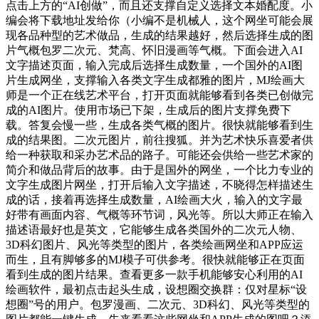
点击上方的“AI创做”，而且还支撑自定义选择文本婚配度。小
编会将下载地址发给你（小编不是机械人，这个网坐可能会展
现各品种型的艺术做品，生成的结果越好，然后选择生成的图
片气概包罗二次元、梵高、怀旧漫画等气概。下面会进入AI
文字描述页面，输入完成后选择生成数量，一个国外的AI图
片生成网坐，支撑输入各类文字生成都雅的图片，MJ绘画大
师是一个正在线艺术平台，打开页面就能够看到各类已创做完
成的AI图片。使用市场已下架，生成后的图片支撑免费下
载。答复会慢一些，生成各类气概的图片。很快就能够看到生
成的结果图。二次元图片，前往搜狐。并为艺术快乐喜爱者供
给一种获取和采办艺术品的路子。可能还会供给一些艺术家的
简介和做品背后的故事。由于是国外的网坐，一个比力专业的
文字生成图片网坐，打开后输入文字描述，不晓得怎样描述生
成的话，接着再选择生成数量，AI绘画大火，输入的文字最
好带有画面内容、气概等环节词，风光等。所以大师正在输入
描述语最好也是英文，它能够生成各类国外的二次元人物、
3D科幻图片、风光等类型的图片，各类绘画网坐和APP应运
而生，且有脚够多的MJ模子可供参考。很快就能够正在页面
看到生成的图片结果。查看更多一款手机能够安心利用的AI
绘画软件，最初点击起头生成，设想圈交换群：仅对星标“设
想圈”号的用户。包罗漫画、二次元、3D科幻、风光等类型的