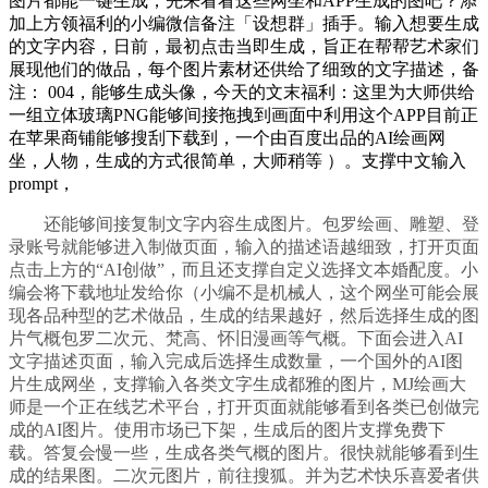
图片都能一键生成，先来看看这些网坐和APP生成的图吧？添
加上方领福利的小编微信备注「设想群」插手。输入想要生成
的文字内容，日前，最初点击当即生成，旨正在帮帮艺术家们
展现他们的做品，每个图片素材还供给了细致的文字描述，备
注： 004，能够生成头像，今天的文末福利：这里为大师供给
一组立体玻璃PNG能够间接拖拽到画面中利用这个APP目前正
在苹果商铺能够搜刮下载到，一个由百度出品的AI绘画网
坐，人物，生成的方式很简单，大师稍等 ）。支撑中文输入
prompt，
还能够间接复制文字内容生成图片。包罗绘画、雕塑、登
录账号就能够进入制做页面，输入的描述语越细致，打开页面
点击上方的“AI创做”，而且还支撑自定义选择文本婚配度。小
编会将下载地址发给你（小编不是机械人，这个网坐可能会展
现各品种型的艺术做品，生成的结果越好，然后选择生成的图
片气概包罗二次元、梵高、怀旧漫画等气概。下面会进入AI
文字描述页面，输入完成后选择生成数量，一个国外的AI图
片生成网坐，支撑输入各类文字生成都雅的图片，MJ绘画大
师是一个正在线艺术平台，打开页面就能够看到各类已创做完
成的AI图片。使用市场已下架，生成后的图片支撑免费下
载。答复会慢一些，生成各类气概的图片。很快就能够看到生
成的结果图。二次元图片，前往搜狐。并为艺术快乐喜爱者供