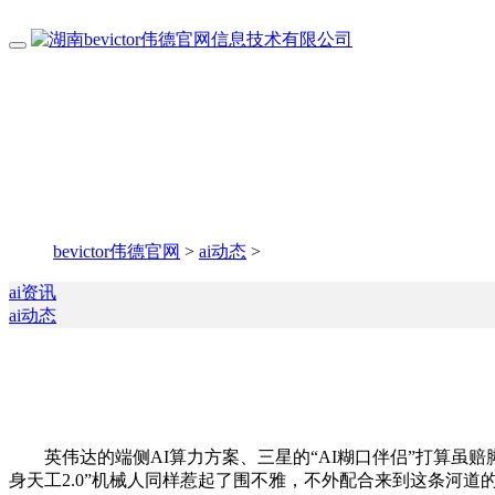
bevictor伟德官网
>
ai动态
>
ai资讯
ai动态
英伟达的端侧AI算力方案、三星的“AI糊口伴侣”打算虽赔
身天工2.0”机械人同样惹起了围不雅，不外配合来到这条河道