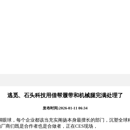
逃觅、石头科技用借帮履带和机械腿完满处理了
发布时间:2026-01-11 06:34
脚眼球，每个企业都该当充实阐扬本身最擅长的部门，沉塑全球科
的厂商们既是合作者也是合做者，正在CES现场，