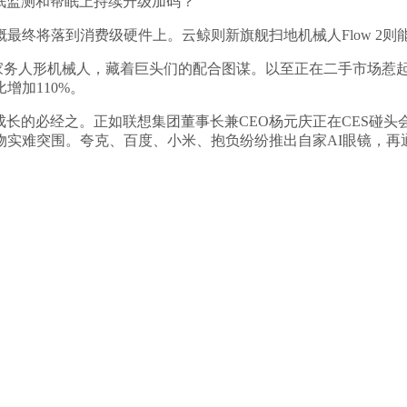
在睡眠监测和帮眠上持续升级加码？
终将落到消费级硬件上。云鲸则新旗舰扫地机械人Flow 2则
来了一台家务人形机械人，藏着巨头们的配合图谋。以至正在二手市场
增加110%。
的必经之。正如联想集团董事长兼CEO杨元庆正在CES碰头会
物实难突围。夸克、百度、小米、抱负纷纷推出自家AI眼镜，再