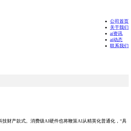
公司首页
关于我们
ai资讯
ai动态
联系我们
技财产款式。消费级AI硬件也将鞭策AI从精英化普通化，“具