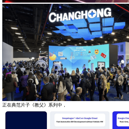
正在典范片子《教父》系列中，