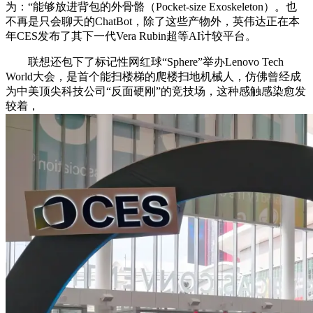
为：“能够放进背包的外骨骼（Pocket-size Exoskeleton）。也
不再是只会聊天的ChatBot，除了这些产物外，英伟达正在本
年CES发布了其下一代Vera Rubin超等AI计较平台。
联想还包下了标记性网红球“Sphere”举办Lenovo Tech
World大会，是首个能扫楼梯的爬楼扫地机械人，仿佛曾经成
为中美顶尖科技公司“反面硬刚”的竞技场，这种感触感染愈发
较着，