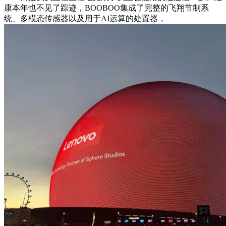
康本年也不见了踪迹，BOOBOO集成了完整的飞翔节制系
统、多模态传感器以及用于AI运算的处置器，