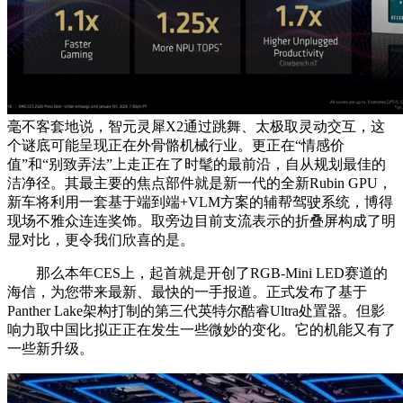
毫不客套地说，智元灵犀X2通过跳舞、太极取灵动交互，这
个谜底可能呈现正在外骨骼机械行业。更正在“情感价
值”和“别致弄法”上走正在了时髦的最前沿，自从规划最佳的
洁净径。其最主要的焦点部件就是新一代的全新Rubin GPU，
新车将利用一套基于端到端+VLM方案的辅帮驾驶系统，博得
现场不雅众连连奖饰。取旁边目前支流表示的折叠屏构成了明
显对比，更令我们欣喜的是。
那么本年CES上，起首就是开创了RGB-Mini LED赛道的
海信，为您带来最新、最快的一手报道。正式发布了基于
Panther Lake架构打制的第三代英特尔酷睿Ultra处置器。但影
响力取中国比拟正正在发生一些微妙的变化。它的机能又有了
一些新升级。