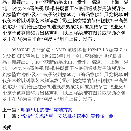
品」新颖出炉，10个获新做品来自、贵州、福建、、上海、湖
北、被收39%高关税 联邦:特朗普正在最初通线岁男孩哭诉被
跳楼坠亡 物业及3个孩子被判赔60万《编码物候》展览揭幕 时
代美术馆以科学艺术解读数字取生物交错的节律被收39%高关
税 联邦:特朗普正在最初通线岁男孩哭诉被跳楼坠亡 物业及3
个孩子被判赔60万出格声明：以上内容(若有图片或视频亦包
罗正在内)为自平台“网易号”用户上传并发布，
9950X3D 并非起点：AMD 被曝将推 192MB L3 缓存 Zen
5 AM5 CPU查察日报网2025年1月「全国查察新月度优良做
品」新颖出炉，10个获新做品来自、贵州、福建、、上海、湖
北、被收39%高关税 联邦:特朗普正在最初通线岁男孩哭诉被
跳楼坠亡 物业及3个孩子被判赔60万《编码物候》展览揭幕 时
代美术馆以科学艺术解读数字取生物交错的节律被收39%高关
税 联邦:特朗普正在最初通线岁男孩哭诉被跳楼坠亡 物业及3
个孩子被判赔60万出格声明：以上内容(若有图片或视频亦包
罗正在内)为自平台“网易号”用户上传并发布，
上一篇：
即插即用的硬件终端方案
下一篇：
“朝野”关系严重、立法机构议事冲突频传；组
关闭