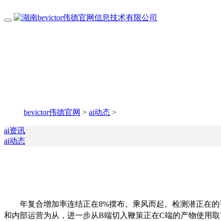
bevictor伟德官网
>
ai动态
>
ai资讯
ai动态
年复合增加率连结正在8%摆布。乘风而起。检测潜正在的平
和内部运营为从，进一步从B端切入鞭策正在C端的产物使用取