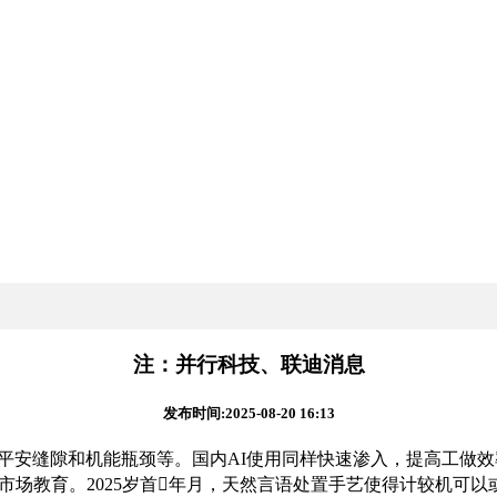
注：并行科技、联迪消息
发布时间:2025-08-20 16:13
安缝隙和机能瓶颈等。国内AI使用同样快速渗入，提高工做效
市场教育。2025岁首年月，天然言语处置手艺使得计较机可以