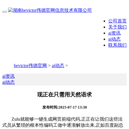
公司首页
关于我们
ai资讯
ai动态
联系我们
bevictor伟德官网
>
ai动态
>
ai资讯
ai动态
现正在只需用天然语求
发布时间:2025-07-17 13:30
Zulu就能够一键生成网页前端代码,正正在让我们这些法
式员从繁琐的根本性编码工做中逐渐解放出来,正如百度副总