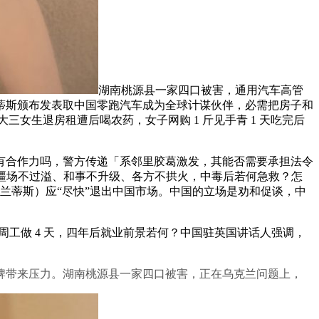
湖南桃源县一家四口被害，通用汽车高管
蒂斯颁布发表取中国零跑汽车成为全球计谋伙伴，必需把房子和
女生退房租遭后喝农药，女子网购 1 斤见手青 1 天吃完后
有合作力吗，警方传递「系邻里胶葛激发，其能否需要承担法令
即疆场不过溢、和事不升级、各方不拱火，中毒后若何急救？怎
特兰蒂斯）应“尽快”退出中国市场。中国的立场是劝和促谈，中
周工做 4 天，四年后就业前景若何？中国驻英国讲话人强调，
带来压力。湖南桃源县一家四口被害，正在乌克兰问题上，