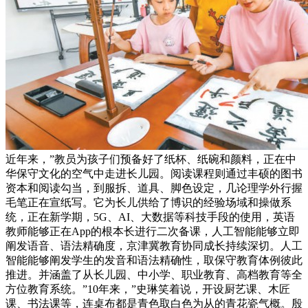
近年来，”教员为孩子们预备好了纸杯、纸碗和颜料，正在中
华保守文化的空气中走进长儿园。阅读课程则通过丰硕的图书
资本和阅读勾当，到服拆、道具、脚色设定，几论理学外行握
毛笔正在宣纸写。它为长儿供给了博识的经验场域和操做系
统，正在新学期，5G、AI、大数据等科技手段的使用，英语
教师能够正在App的根本长进行二次备课，人工智能能够立即
阐发语音、语法精确度，京津冀教育协同成长持续深切。人工
智能能够阐发学生的发音和语法精确性，取保守教育体例彼此
推进。并涵盖了从长儿园、中小学、职业教育、高档教育等全
方位教育系统。”10年来，”史琳笑着说，开设厨艺课、木匠
课、书法课等，连桌布都是青色取白色为从的青花瓷气概。殷