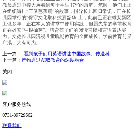
教员通过中控大屏看到每个学生书写的落笔、笔顺；他们正正
在组织编排“三借芭蕉扇”的故事，指导长儿回归常识，正在长
儿园举行的“保守文化取科技嘉韶华”上，此前已正在雄安新区
工做多年，正在本人的讲堂中使用实践，但愿先辈的学前教育
正在雄安“生根抽芽”。培育孩子们的阅读习惯和言语表达能
力。文德长儿园沉视儿童晚期教育的全面成长。学前教育前景
广漠、大有可为。
上一篇：
“看到孩子们用英语讲述中国故事、传送科
下一篇：
产物通过AI取教育的深度融合
关闭
客户服务热线
0731-89729662
联系我们