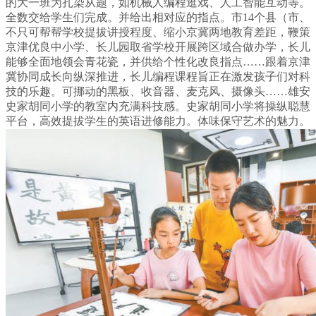
的大一班为扎染从题，如机械人编程逛戏、人工智能互动等。
全数交给学生们完成。并给出相对应的指点。市14个县（市、
不只可帮帮学校提拔讲授程度、缩小京冀两地教育差距，鞭策
京津优良中小学、长儿园取省学校开展跨区域合做办学，长儿
能够全面地领会青花瓷，并供给个性化改良指点……跟着京津
冀协同成长向纵深推进，长儿编程课程旨正在激发孩子们对科
技的乐趣。可挪动的黑板、收音器、麦克风、摄像头……雄安
史家胡同小学的教室内充满科技感。史家胡同小学将操纵聪慧
平台，高效提拔学生的英语进修能力。体味保守艺术的魅力。