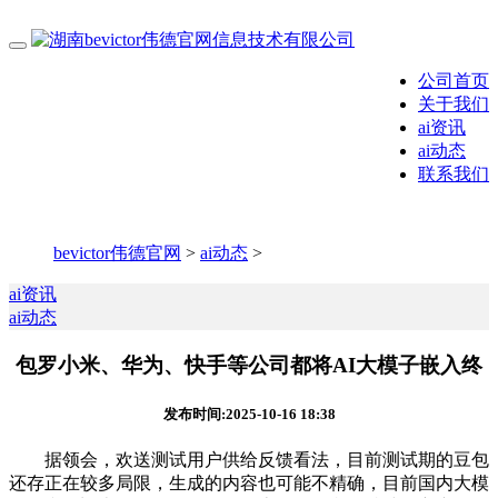
公司首页
关于我们
ai资讯
ai动态
联系我们
bevictor伟德官网
>
ai动态
>
ai资讯
ai动态
包罗小米、华为、快手等公司都将AI大模子嵌入终
发布时间:2025-10-16 18:38
据领会，欢送测试用户供给反馈看法，目前测试期的豆包
还存正在较多局限，生成的内容也可能不精确，目前国内大模