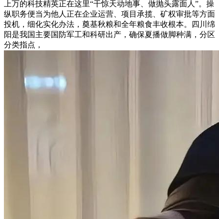
上万的科技精英正在这里“干惊天动地事、做抛头露面人”。操
纵职务便当为他人正在企业运营、项目承揽、矿权审批等方面
投机，细化实化办法，奠基秋粮和全年粮食丰收根本。四川绵
阳是我国主要国防军工和科研出产，确保夏播做脚种满，分区
分类指点，