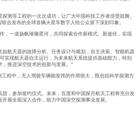
探测等工程的一次次成功，让广大中国科技工作者倍受鼓舞。
工程联合发布的全球首辆火星车数字人给公众留下深刻印象。
作，一道扬帆璀璨星河，共同探索合作新模式、新途径，实现
如航天器的故障分析、任务设计与规划，自主决策、智能机器
能可实现航天器自主运行，为未来航天系统提供基础能力，特别
术，推进深空技术的创新与发展。”
测工程中，无人驾驶车辆能发挥的作用很大，既包括科学探测方
甜，参加签约仪式。未来，百度和中国探月航天工程将充分发
面开展全面深入合作，助力中国深空探测事业发展。