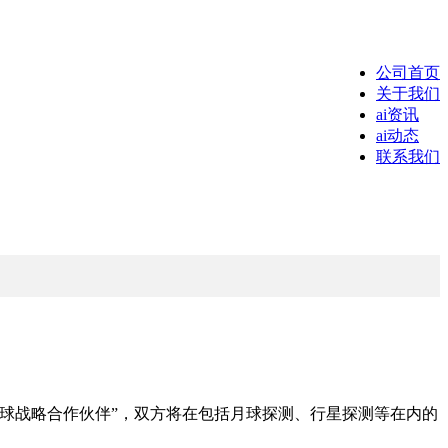
公司首页
关于我们
ai资讯
ai动态
联系我们
全球战略合作伙伴”，双方将在包括月球探测、行星探测等在内的