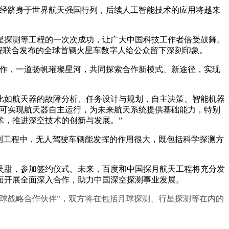
经跻身于世界航天强国行列，后续人工智能技术的应用将越来
探测等工程的一次次成功，让广大中国科技工作者倍受鼓舞。
工程联合发布的全球首辆火星车数字人给公众留下深刻印象。
作，一道扬帆璀璨星河，共同探索合作新模式、新途径，实现
如航天器的故障分析、任务设计与规划，自主决策、智能机器
能可实现航天器自主运行，为未来航天系统提供基础能力，特别
术，推进深空技术的创新与发展。”
测工程中，无人驾驶车辆能发挥的作用很大，既包括科学探测方
甜，参加签约仪式。未来，百度和中国探月航天工程将充分发
面开展全面深入合作，助力中国深空探测事业发展。
全球战略合作伙伴”，双方将在包括月球探测、行星探测等在内的