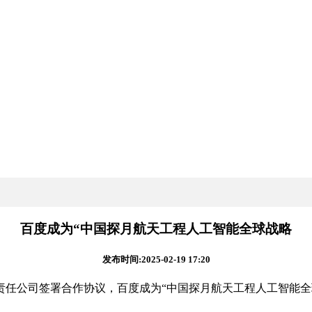
百度成为“中国探月航天工程人工智能全球战略
发布时间:2025-02-19 17:20
限责任公司签署合作协议，百度成为“中国探月航天工程人工智能