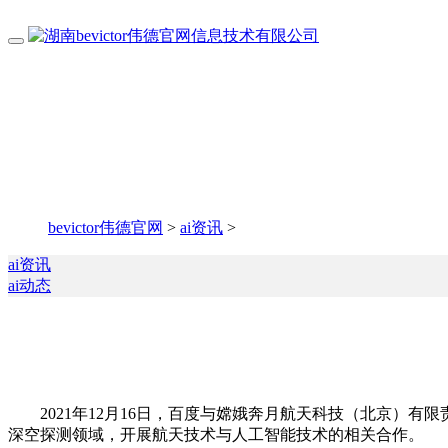
bevictor伟德官网
>
ai资讯
>
ai资讯
ai动态
2021年12月16日，百度与嫦娥奔月航天科技（北京）有
深空探测领域，开展航天技术与人工智能技术的相关合作。