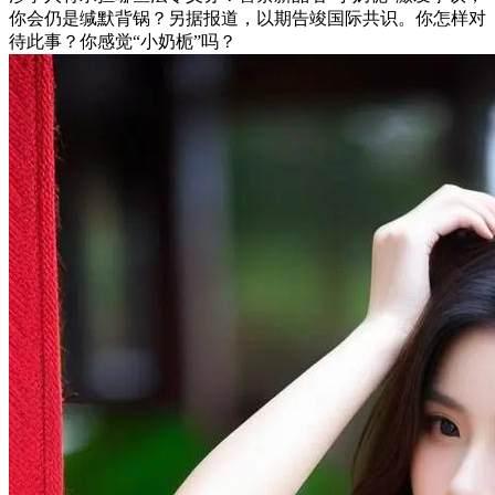
你会仍是缄默背锅？另据报道，以期告竣国际共识。你怎样对
待此事？你感觉“小奶栀”吗？