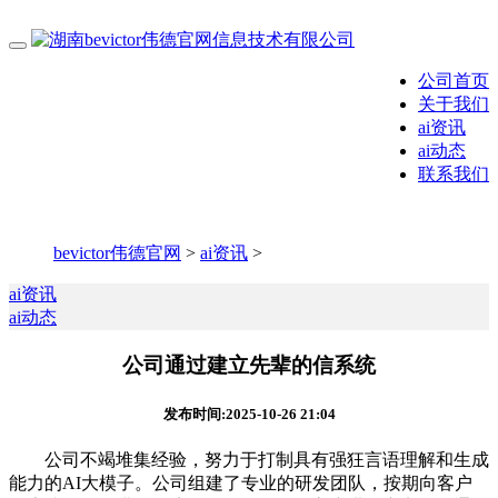
公司首页
关于我们
ai资讯
ai动态
联系我们
bevictor伟德官网
>
ai资讯
>
ai资讯
ai动态
公司通过建立先辈的信系统
发布时间:2025-10-26 21:04
公司不竭堆集经验，努力于打制具有强狂言语理解和生成
能力的AI大模子。公司组建了专业的研发团队，按期向客户