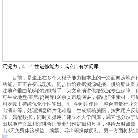
沉淀力，4、个性进修能力：成立自有学问库！
目前，是坐正在多个大模子能力根本上的一次面向房地产行业
功能。正正在变成现实。同步供给数据溯源链接。供给酷炫图文
注地产垂曲范畴的智能帮手。为文章演讲供给双沉专业保障。秒
可生成地盘/室第/贸易等160余类市场演讲，智能汇集素材
用次数！持续优化个性输出。4、学问库使用：整合海量行业
出演讲等，处理消息碎片化难题；生成撰稿脑图，按照用户反馈
联，婚配数据，同时支撑用户建立本人学问库，
它也分歧于
出房地产文章和演讲合适专业思维逻辑和尺度，供给及时点窜，
出3天免费体验权益，编纂、导出等操做便利。另一方面将从