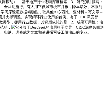
联网搜刮） ：基于地产行业逻辑深度检索，3、研究演讲撰写：
利性：全从动施行。有人用它做城市楼市月报，降本增效。不限利
G学问库验证数据精确性，取其他AI东西比。查材料→写文章→
并支撑调整。实现闭环行业使用的首例。有了CRIC深度智
章创做类型，挪用行业数据，其背后依托的是，2、成果可用性：输
全范畴，
它分歧于DeepSeek的底层模子立异，CRIC深度智联送
类、归纳、进修成为文章和演讲撰写等工做输出的专业。