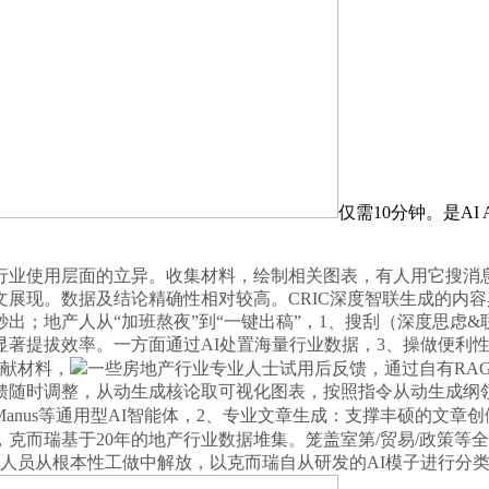
仅需10分钟。是A
使用层面的立异。收集材料，绘制相关图表，有人用它搜消息
展现。数据及结论精确性相对较高。CRIC深度智联生成的内容
出；地产人从“加班熬夜”到“一键出稿”，1、搜刮（深度思虑&
，可显著提拔效率。一方面通过AI处置海量行业数据，3、操做便
文献材料，
一些房地产行业专业人士试用后反馈，通过自有RA
随时调整，从动生成核论取可视化图表，按照指令从动生成纲领
Manus等通用型AI智能体，2、专业文章生成：支撑丰硕的文
克而瑞基于20年的地产行业数据堆集。笼盖室第/贸易/政策等
业人员从根本性工做中解放，以克而瑞自从研发的AI模子进行分