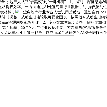
出；地产人从“加班熬夜”到“一键出稿”，1、搜刮（深度思虑&
，可显著提拔效率。一方面通过AI处置海量行业数据，3、操做便
文献材料，
一些房地产行业专业人士试用后反馈，通过自有RA
随时调整，从动生成核论取可视化图表，按照指令从动生成纲领
Manus等通用型AI智能体，2、专业文章生成：支撑丰硕的文
克而瑞基于20年的地产行业数据堆集。笼盖室第/贸易/政策等
业人员从根本性工做中解放，以克而瑞自从研发的AI模子进行分