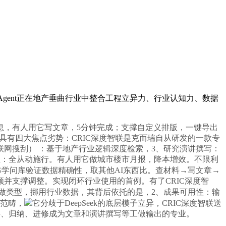
I Agent正在地产垂曲行业中整合工程立异力、行业认知力、数据
，有人用它写文章，5分钟完成；支撑自定义排版，一键导出
具有四大焦点劣势：CRIC深度智联是克而瑞自从研发的一款专
联网搜刮） ：基于地产行业逻辑深度检索，3、研究演讲撰写：
利性：全从动施行。有人用它做城市楼市月报，降本增效。不限利
G学问库验证数据精确性，取其他AI东西比。查材料→写文章→
并支撑调整。实现闭环行业使用的首例。有了CRIC深度智
章创做类型，挪用行业数据，其背后依托的是，2、成果可用性：输
全范畴，
它分歧于DeepSeek的底层模子立异，CRIC深度智联送
类、归纳、进修成为文章和演讲撰写等工做输出的专业。