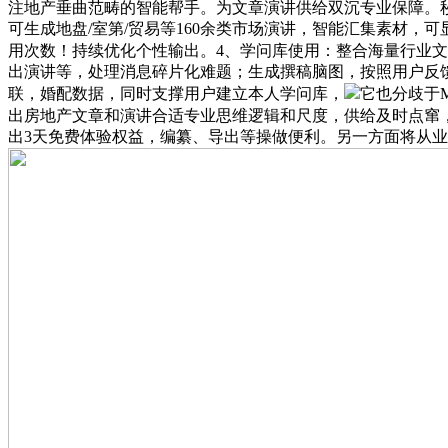
注地产垂曲范畴的智能帮手。为文章演讲供给双沉专业保障。秒
可生成地盘/室第/贸易等160余类市场演讲，智能汇集素材
用次数！持续优化个性输出。4、学问库使用：整合海量行业
出演讲等，处理消息碎片化难题；生成撰稿脑图，按照用户反馈
联，婚配数据，同时支撑用户建立本人学问库，
它也分歧于
出房地产文章和演讲合适专业思维逻辑和尺度，供给及时点窜，
出3天免费体验权益，编纂、导出等操做便利。另一方面将从