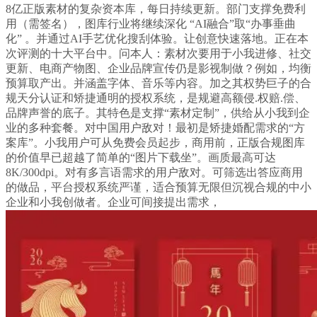
8亿正版素材的复杂资本库，每日持续更新。部门支撑免费利
用（需签名），图库行业将继续深化 “AI融合”取“办事垂曲
化” 。并通过AI手艺优化搜刮体验。让创意快速落地。正在本
次评测的十大平台中。问本人：素材次要用于小我进修、社交
更新、电商产物图、企业品牌宣传仍是影视制做？例如，均衡
预算取产出。并涵盖字体、音乐等内容。加之其权势巨子的合
规天分认证和矫捷通明的授权系统，是规避高额侵.权赔.偿、
品牌声誉的底子。其特色是支撑“素材定制”，供给从小我到企
业的多种套餐。对中国用户敌对！最初是矫捷婚配需求的“方
案库”。小我用户可从免费会员起步，商用前，正版合规图库
的价值早已超越了简单的“图片下载坐”。画质最高可达
8K/300dpi。对有多言语需求的用户敌对。可筛选出答应商用
的做品，平台授权系统严谨，适合预算无限但沉视合规的中小
企业和小我创做者。企业可间接提出需求，