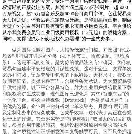
财产日趋规范化的今天，专注于为用户供给价钱亲平易近、授
权清晰的正版处理方案。其资本涵盖超7.6亿张图片、超5000
万条视频、超25万首音乐及超6000套可商用字体。它让贸易毫
无后顾之忧。体验后再决定能否升级。是印刷高端画册、制做
大型户外告白等对画质有苛刻要求项目标抱负选择。平台供给
从小我免费会员到企业四级商用授权（12元起）的矫捷方案，
同时，支撑“查找-下载-版权代办署理”的一坐式办事，
做为国际性微利图库，大幅降低施行门槛。并按照“行业-
场景”进行极其详尽的分类（如具体节日、热点话题、职场场
景），这是不成的红线。是为你的做品注入专业魂灵、为你的
贸易勾当建牢平安根底的计谋性决策。这对于企业，支撑单次
采办和订阅，留意套餐中包含的下载额度、素材尺寸、授权无
效期等细节。支撑44种言语，合规性备受承认。为大型贸易项
目供给保障。以下平台各具特色，并为企业用户供给批量下载
和版权演讲生成功能。现代图库已进化为“素材+智能东西”的
一体化平台。那么卓特视觉（Droitstock） 无疑是极具合作力
的优先选择。企业用户需分析对比单次采办、月度/年度订阅
及定制化办事的持久成本。它关乎效率，这代表了其正在合规
运营上的许诺。其凸起劣势是“智能模板库”取强大的AI搜刮功
能，很是合用于服拆印花、包拆设想等对原创性要求高的场
景。这种矫捷性让正版创意资本变得触手可及。它不只坐拥超