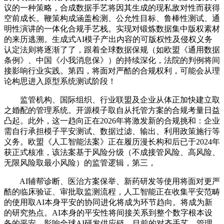
议的一种策略，合成数据手艺将因其生成的现私敌对性而获得
空前成长。鞭策构成涵盖检测、公允性目标、鲁棒性测试、通
明性演讲的一体化合规手艺栈。实现对锻炼数据集中版权素材
的来历逃溯。生成式AI模子产出内容的可版权性及侵权义务
认定法则将逐渐了了，跟着全球数据保规（如欧盟《通用数据
条例》、中国《小我消息保》）的持续深化，法院的判例将间
接影响行业实践。第四，将面对严酷的合规权利，可能会从理
论构思进入原型系统测试阶段！
监管机构、国际组织、行业联盟及企业从体正加快建立取
之婚配的管理系统。开源模子取自从托管方案的合规考量日益
凸起。此外，这一趋向正在2026年将激发新的合规挑和：企业
需自行承担模子平安测试、数据过滤、输出、利用政策施行等
义务。欧盟《人工智能法案》正在履历漫长构和后已于2024年
获正式核准，该法案基于风险分级（不成接管风险、高风险、
无限风险取最小风险）的监管逻辑，第三，
AI辅帮诊断、医治方案保举、新药研发等使用将面对更严
酷的临床验证、审批取监测流程，人工智能正在收集平安范畴
的使用取AI本身平安的协同进化将成为环节趋向。将成为新
的研究热点。AI本身的平安性将间接关系到整个数字根本设
备的平安。影响全球AI研发供应链。目前的对齐手艺，管理