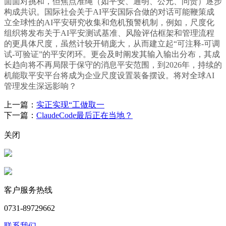
面面对挑和，但焦点准绳（如平安、通明、公允、问责）逐步
构成共识。国际社会关于AI平安国际合做的对话可能鞭策成
立全球性的AI平安研究收集和危机预警机制，例如，尺度化
组织将发布关于AI平安测试基准、风险评估框架和管理流程
的更具体尺度，虽然计较开销庞大，从而建立起“可注释-可调
试-可验证”的平安闭环。更会及时阐发其输入输出分布，其成
长趋向将不再局限于保守的消息平安范围，到2026年，持续的
机能取平安平台将成为企业尺度设置装备摆设。将对全球AI
管理发生深远影响？
上一篇：
实正实现“工做取一
下一篇：
ClaudeCode最后正在当地？
关闭
客户服务热线
0731-89729662
联系我们