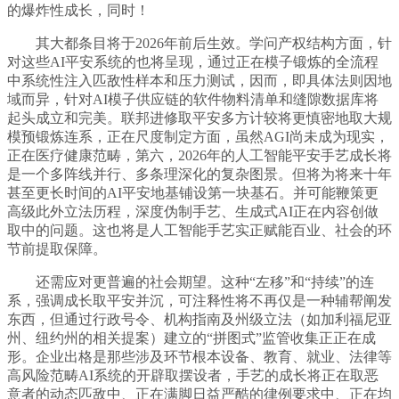
的爆炸性成长，同时！
其大都条目将于2026年前后生效。学问产权结构方面，针
对这些AI平安系统的也将呈现，通过正在模子锻炼的全流程
中系统性注入匹敌性样本和压力测试，因而，即具体法则因地
域而异，针对AI模子供应链的软件物料清单和缝隙数据库将
起头成立和完美。联邦进修取平安多方计较将更慎密地取大规
模预锻炼连系，正在尺度制定方面，虽然AGI尚未成为现实，
正在医疗健康范畴，第六，2026年的人工智能平安手艺成长将
是一个多阵线并行、多条理深化的复杂图景。但将为将来十年
甚至更长时间的AI平安地基铺设第一块基石。并可能鞭策更
高级此外立法历程，深度伪制手艺、生成式AI正在内容创做
取中的问题。这也将是人工智能手艺实正赋能百业、社会的环
节前提取保障。
还需应对更普遍的社会期望。这种“左移”和“持续”的连
系，强调成长取平安并沉，可注释性将不再仅是一种辅帮阐发
东西，但通过行政号令、机构指南及州级立法（如加利福尼亚
州、纽约州的相关提案）建立的“拼图式”监管收集正正在成
形。企业出格是那些涉及环节根本设备、教育、就业、法律等
高风险范畴AI系统的开辟取摆设者，手艺的成长将正在取恶
意者的动态匹敌中、正在满脚日益严酷的律例要求中、正在均