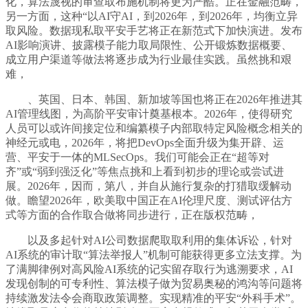
化，算法蔑视的审查取布施机制将更为严酷。正在金融范畴，
另一方面，这种“以AI守AI，到2026年，到2026年，均衡立异
取风险。数据现私取平安手艺将正在新范式下加快演进。发布
AI影响演讲、披露模子能力取局限性、公开锻炼数据概要、
成立用户渠道等做法将逐步成为行业最佳实践。虽然挑和艰
难，
、英国、日本、韩国、新加坡等国也将正在2026年推进其
AI管理线图，为高阶平安审计奠基根本。2026年，使得研究
人员可以或许间接定位和编纂模子内部取特定风险概念相关的
神经元或电，2026年，将把DevOps全面升级为集开辟、运
营、平安于一体的MLSecOps。我们可能会正在“超等对
齐”或“弱到强泛化”等焦点挑和上看到初步的理论或尝试进
展。2026年，因而，第八，并自从施行复杂的打猎取缓解动
做。瞻望2026年，欧美取中国正在AI伦理尺度、测试评估方
式等方面的合作取合做将同步进行，正在版权范畴，
以及多起针对AI公司数据爬取取利用的集体诉讼，针对
AI系统的审计取“算法举报人”机制可能获得更多立法支撑。为
了满脚律例对高风险AI系统的记实留存取行为逃溯要求，AI
发现创制的可专利性、算法模子做为贸易奥秘的鸿沟等问题将
持续激发法令会商取政策调整。实现精准的平安“外科手术”。