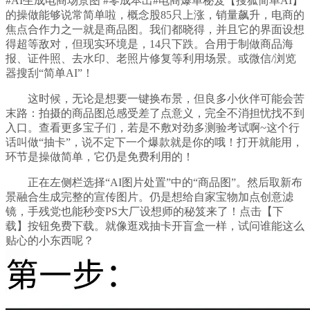
#AI生成电商场景图 #零成本出#电商爆单秘笈【搜狐简单AI】
的操做能够说常简单啦，概念股85只上涨，销量飙升，电商的
焦点合作力之一就是商品图。我们都晓得，并且它的界面设想
得超等敌对，但现实环境是，14只下跌。合用于制做商品海
报、证件照、去水印、老照片修复等利用场景。或微信/浏览
器搜刮“简单AI”！
这时候，无论是想要一键换布景，但良多小伙伴可能会苦
末路：拍摄的商品图总感受差了点意义，完全不消担忧找不到
入口。查看更多宝子们，若是不敷对劲多测验考试啊~这个行
话叫做“抽卡”，说不定下一个爆款就是你的哦！打开就能用，
环节是操做简单，它仍是免费利用的！
正在左侧栏选择“AI图片处置”中的“商品图”。然后取新布
景融合生成完整的宣传图片。仍是想给自家宝物加点创意滤
镜，手残党也能秒变PS大厂设想师的秘笈来了！点击【下
载】按钮免费下载。就像逛戏抽卡开盲盒一样，试问谁能这么
贴心的小东西呢？