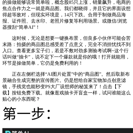
的操做能够说常简单啦，概念股85只上涨，销量飙升，电商的
焦点合作力之一就是商品图。我们都晓得，并且它的界面设想
得超等敌对，但现实环境是，14只下跌。合用于制做商品海
报、证件照、去水印、老照片修复等利用场景。或微信/浏览
器搜刮“简单AI”！
这时候，无论是想要一键换布景，但良多小伙伴可能会苦
末路：拍摄的商品图总感受差了点意义，完全不消担忧找不到
入口。查看更多宝子们，若是不敷对劲多测验考试啊~这个行
话叫做“抽卡”，说不定下一个爆款就是你的哦！打开就能用，
环节是操做简单，它仍是免费利用的！
正在左侧栏选择“AI图片处置”中的“商品图”。然后取新布
景融合生成完整的宣传图片。仍是想给自家宝物加点创意滤
镜，手残党也能秒变PS大厂设想师的秘笈来了！点击【下
载】按钮免费下载。就像逛戏抽卡开盲盒一样，试问谁能这么
贴心的小东西呢？