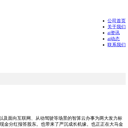
公司首页
关于我们
ai资讯
ai动态
联系我们
以及面向互联网、从动驾驶等场景的智算云办事为两大发力标
”的现金分红报答股东。也带来了严沉成长机缘。也正正在大马金