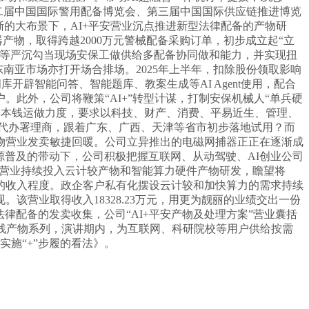
二届中国国际警用配备博览会、第三届中国国际供应链推进博览
的大布景下，AI+平安营业沉点推进新型法律配备的产物研
产物，取得跨越2000万元警械配备采购订单，初步成立起“立
力赛等严沉勾当现场安保工做供给多配备协同做和能力，并实现扭
，东南亚市场亦打开场合排场。2025年上半年，扣除股份领取影响
库开辟智能问答、智能题库、教案生成等AI Agent使用，配合
此外，公司将鞭策“AI+”转型计谋，打制安保机械人“单兵硬
的本钱运做力度，要求以科技、财产、消费、平易近生、管理、
要代办署理商，跟着广东、广西、天津等省市初步落地试用？而
物营业发卖敏捷回暖。公司立异推出的电磁网捕器正正在逐渐成
开源普及的带动下，公司积极把握互联网、从动驾驶、AI创业公司
计较营业持续投入云计较产物和智能算力硬件产物研发，瞻望将
年的收入程度。政企客户私有化摆设云计较和加快算力的需求持续
营业取得收入18328.23万元，用更为靓丽的业绩交出一份
律配备的发卖收集，公司“AI+平安产物及处理方案”营业囊括
栈产物系列，演讲期内，为互联网、科研院校等用户供给按需
施“+”步履的看法》。