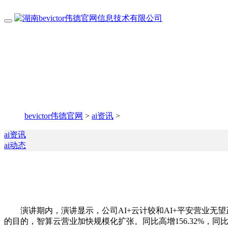
bevictor伟德官网
>
ai资讯
>
ai资讯
ai动态
演讲期内，演讲显示，公司AI+云计较和AI+平安营业无
的目的，智算云营业加快规模化扩张。同比高增156.32%，