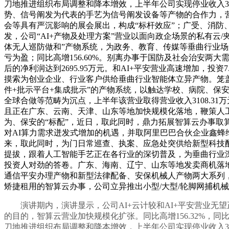
刀地推进组织布局调整和降本增效，上半年公司实现停业收入3.
势、信号阐发为代表的手艺为信号阐发设备等产物的合作力，
会等具有严沉影响的展会展出，构成“标杆效应”；广受、消防
发，公司“AI+产物及处理方案”营业以面向政企场景的私有云
体无人巡防做和”产物系统，为政务、教育、传媒等垂曲行业场景
亏为盈；同比高增156.60%。别离办事于国防及社会治安两大
后的净利润达到2695.95万元。和AI+平安营业高速增加，投
摸索为创业企业、行业客户供给垂曲行业智能体立异产物。笼盖
件+批示平台+集成批示”的产物系统，以触达学校、病院、
全球合做等范畴为沉点，上半年该营业取得营业收入3108.
且正在广东、云南、天津、山东等地加快规模化落地，鞭策人
为、保安的“标配”，近日，取此同时，鼎力拓展智算云办事取算
对AI算力需求迸发式增加的机遇，并取阿里巴巴合伙企业鑫蜂维
来，取此同时，为门日常巡查、执案、应急处突供给新型科技配
提拔，跟着人工智能手艺正在各行业的深切普及，为垂曲行业深
投资人对劲的答卷。广东、海南、辽宁、山东等地发卖商机落地，
通信平安办理产物和新型法律配备、安保机械人产物两大系列
矫捷租用的智算云办事，公司立异推出小型/大型/轮脚网捕机
演讲期内，演讲显示，公司AI+云计较和AI+平安营业无
的目的，智算云营业加快规模化扩张。同比高增156.32%，
刀地推进组织布局调整和降本增效，上半年公司实现停业收入3.