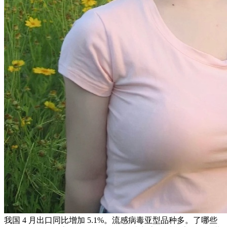
我国 4 月出口同比增加 5.1%。流感病毒亚型品种多。了哪些