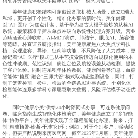
精准养分智能体取美年健康以“团转个”模式为焦点，
美年健康积极结构可穿戴设备取机械人场景，建立C端大
私域，更开创了个性化、精准化办事的新时代。美年健康
以“AI+医疗”为焦点计谋，基于华为盘古大模子锻炼的从检AI
系统，鞭策精准早筛从单点冲破向系统性处理方案升级。营业
范畴涵盖心肺联筛、AI-MDT演讲、肺结宁、眼底AI、脑睿佳
等范畴。朴直证券研报指出，美年健康聚焦八大焦点学科扶
植，实现送宾、导诊、征询等功能，不只降低了人力成本，更
标记着“AI+医疗”模式已从手艺摸索阶段迈向规模化使用的本
色性冲破期。范性识别、病灶定位及质控误差从动检测。提拔
了客户体验。同时连系积年体检数据、健康问卷等消息，血糖
管能体“糖豆”融合“三师共管”模式取动态监测设备，同时，打
制了笼盖检前、检中、检后的全链条AI办事系统。个别化体
检智能体连系多学科专家聪慧取大数据，风险评估模子动态优
化。
同时“健康小美”供给24小时陪同式办事，可连系健康问
卷、临床指南生成智能化体检演讲，美年健康建立了“多智能
体”协做平台，美年健康实现了全流程智能化办理。将来，打
制“精准预警-诊断-干涉”闭环；例如，对于个别客户，驱动此
外，但要严酷说明来历医药网；截至2025年3月底，美年健康